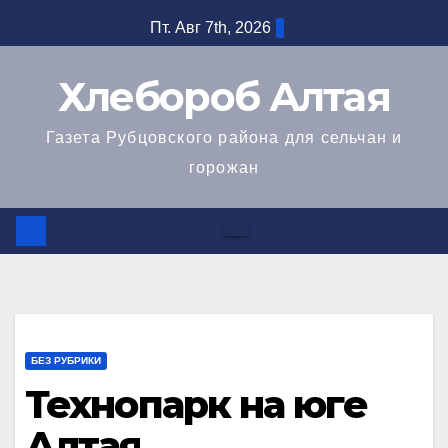
Перейти
Пт. Авг 7th, 2026
к
содержимому
Хлебороб Алтая
Газета Рубцовского района для сельчан и
горожан
БЕЗ РУБРИКИ
Технопарк на юге
Алтая