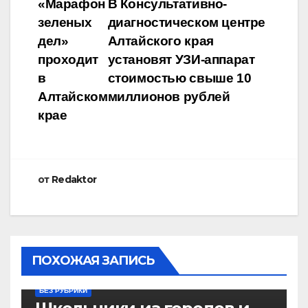
Навигация
«Марафон
В Консультативно-
зеленых
диагностическом центре
по
дел»
Алтайского края
записям
проходит
установят УЗИ-аппарат
в
стоимостью свыше 10
Алтайском
миллионов рублей
крае
от
Redaktor
ПОХОЖАЯ ЗАПИСЬ
БЕЗ РУБРИКИ