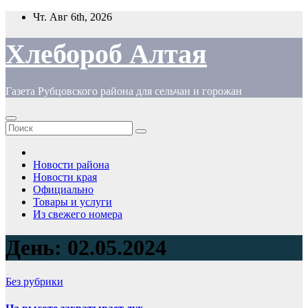
Перейти
Чт. Авг 6th, 2026
к
содержимому
Хлебороб Алтая
Газета Рубцовского района для сельчан и горожан
Новости района
Новости края
Официально
Товары и услуги
Из свежего номера
День:
02.05.2024
Без рубрики