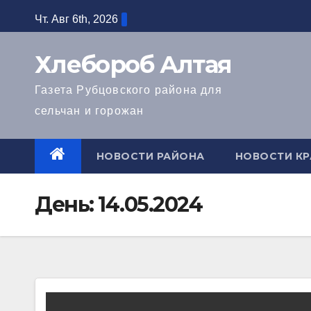
Перейти
Чт. Авг 6th, 2026
к
содержимому
Хлебороб Алтая
Газета Рубцовского района для
сельчан и горожан
НОВОСТИ РАЙОНА
НОВОСТИ КР
День:
14.05.2024