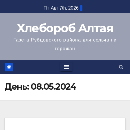
Перейти
Пт. Авг 7th, 2026
к
содержимому
Хлебороб Алтая
Газета Рубцовского района для сельчан и
горожан
День:
08.05.2024