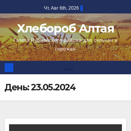
Перейти
Чт. Авг 6th, 2026
к
содержимому
Хлебороб Алтая
Газета Рубцовского района для сельчан и
горожан
День:
23.05.2024