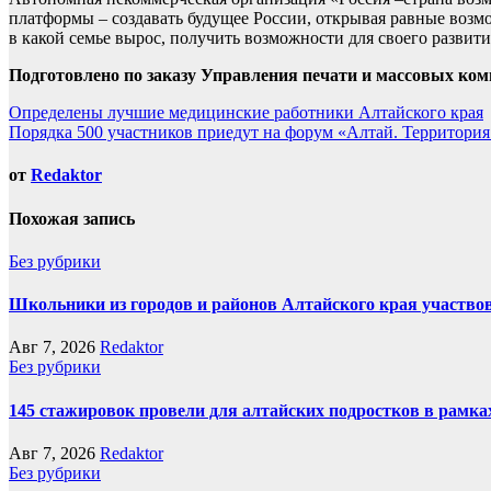
платформы – создавать будущее России, открывая равные возмо
в какой семье вырос, получить возможности для своего развити
Подготовлено по заказу Управления печати и массовых ко
Навигация
Определены лучшие медицинские работники Алтайского края
Порядка 500 участников приедут на форум «Алтай. Территория 
по
записям
от
Redaktor
Похожая запись
Без рубрики
Школьники из городов и районов Алтайского края участвов
Авг 7, 2026
Redaktor
Без рубрики
145 стажировок провели для алтайских подростков в рамка
Авг 7, 2026
Redaktor
Без рубрики