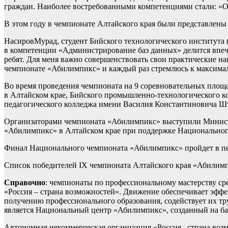
граждан. Наиболее востребованными компетенциями стали: «Об
В этом году в чемпионате Алтайского края были представлены
НасировМурад, студент Бийского технологического института 
в компетенции «Администрирование баз данных» делится впеч
ребят. Для меня важно совершенствовать свои практические на
чемпионате «Абилимпикс» и каждый раз стремлюсь к максимал
Во время проведения чемпионата на 9 соревновательных площа
в Алтайском крае, Бийского промышленно-технологического ко
педагогического колледжа имени Василия Константиновича Шт
Организаторами чемпионата «Абилимпикс» выступили Министе
«Абилимпикс» в Алтайском крае при поддержке Национального
Финал Национального чемпионата «Абилимпикс» пройдет в пер
Список победителей IX чемпионата Алтайского края «Абилимп
Справочно
: чемпионаты по профессиональному мастерству с
«Россия – страна возможностей». Движение обеспечивает эф
получению профессионального образования, содействует их т
является Национальный центр «Абилимпикс», созданный на ба
Автономная некоммерческая организация «Россия –страна воз