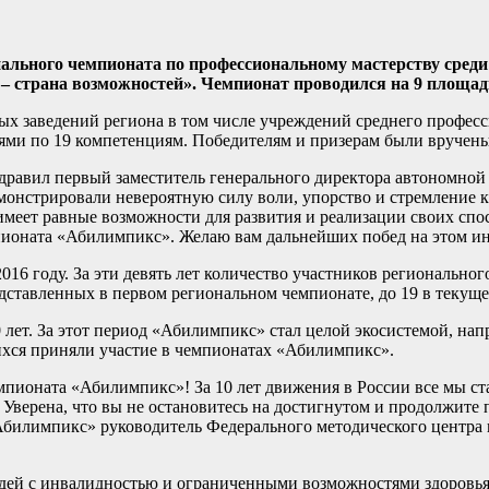
нального чемпионата по профессиональному мастерству сред
– страна возможностей». Чемпионат проводился на 9 площад
ых заведений региона в том числе учреждений среднего професс
лями по 19 компетенциям. Победителям и призерам были вручен
дравил первый заместитель генерального директора автономной
онстрировали невероятную силу воли, упорство и стремление к 
меет равные возможности для развития и реализации своих спо
пионата «Абилимпикс». Желаю вам дальнейших побед на этом ин
году. За эти девять лет количество участников регионального че
дставленных в первом региональном чемпионате, до 19 в текуще
 лет. За этот период «Абилимпикс» стал целой экосистемой, н
ихся приняли участие в чемпионатах «Абилимпикс».
мпионата «Абилимпикс»! За 10 лет движения в России все мы ст
 Уверена, что вы не остановитесь на достигнутом и продолжите
«Абилимпикс» руководитель Федерального методического центр
дей с инвалидностью и ограниченными возможностями здоровья,