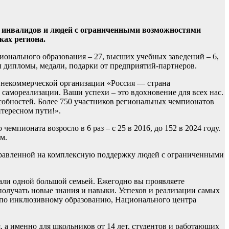
и инвалидов и людей с ограниченными возможностями
ках региона.
ионального образования – 27, высших учебных заведений – 6,
ы дипломы, медали, подарки от предприятий-партнеров.
 некоммерческой организации «Россия — страна
самореализации. Ваши успехи – это вдохновение для всех нас.
собностей. Более 750 участников региональных чемпионатов
тересном пути!».
мпионата возросло в 6 раз – с 25 в 2016, до 152 в 2024 году.
м.
аправленной на комплексную поддержку людей с ограниченными
али одной большой семьей. Ежегодно вы проявляете
 получать новые знания и навыки. Успехов и реализации самых
а по инклюзивному образованию, Национального центра
 а именно для школьников от 14 лет, студентов и работающих