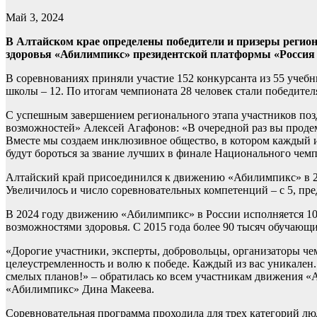
Май 3, 2024
В Алтайском крае определены победители и призеры регио
здоровья «Абилимпикс» президентской платформы «Россия 
В соревнованиях приняли участие 152 конкурсанта из 55 учебн
школы – 12. По итогам чемпионата 28 человек стали победите
С успешным завершением регионального этапа участников поз
возможностей» Алексей Агафонов: «В очередной раз вы продем
Вместе мы создаем инклюзивное общество, в котором каждый и
будут бороться за звание лучших в финале Национального чем
Алтайский край присоединился к движению «Абилимпикс» в 2016 
Увеличилось и число соревновательных компетенций – с 5, пре
В 2024 году движению «Абилимпикс» в России исполняется 10
возможностями здоровья. С 2015 года более 90 тысяч обучающ
«Дорогие участники, эксперты, добровольцы, организаторы че
целеустремленность и волю к победе. Каждый из вас уникален.
смелых планов!» – обратилась ко всем участникам движения 
«Абилимпикс» Дина Макеева.
Соревновательная программа проходила для трех категорий лю