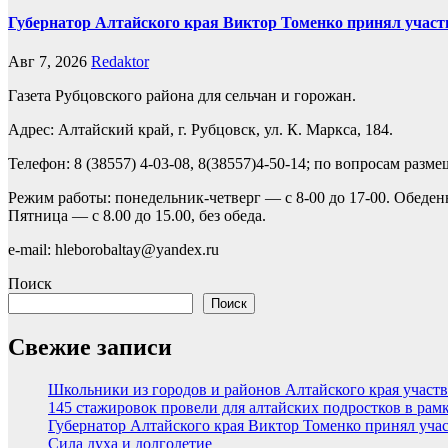
Губернатор Алтайского края Виктор Томенко принял участ
Авг 7, 2026
Redaktor
Газета Рубцовского района для сельчан и горожан.
Адрес: Алтайский край, г. Рубцовск, ул. К. Маркса, 184.
Телефон: 8 (38557) 4-03-08, 8(38557)4-50-14; по вопросам разм
Режим работы: понедельник-четверг — с 8-00 до 17-00. Обеден
Пятница — с 8.00 до 15.00, без обеда.
e-mail: hleborobaltay@yandex.ru
Поиск
Поиск
Свежие записи
Школьники из городов и районов Алтайского края участв
145 стажировок провели для алтайских подростков в рам
Губернатор Алтайского края Виктор Томенко принял уча
Сила духа и долголетие