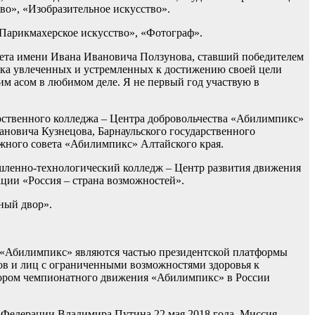
во», «Изобразительное искусство».
«Парикмахерское искусство», «Фотограф».
тета имени Ивана Ивановича Ползунова, ставший победителем
дка увлеченных и устремленных к достижению своей цели
им асом в любимом деле. Я не первый год участвую в
рственного колледжа – Центра добровольчества «Абилимпикс»
новича Кузнецова, Барнаульского государственного
жного совета «Абилимпикс» Алтайского края.
ленно-технологический колледж – Центр развития движения
ии «Россия – страна возможностей».
ный двор».
я «Абилимпикс» являются частью президентской платформы
в и лиц с ограниченными возможностями здоровья к
атором чемпионатного движения «Абилимпикс» в России
 Федерации Владимира Путина 22 мая 2018 года. Миссия