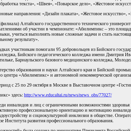
работка текста», «Швея», «Поварское дело», «Жестовое искусст
 новые направления: «Дизайн плаката», «Жестовое искусство», 
(филиала) Алтайского государственного технического универси
атлениями об участии в чемпионате: «Абилимпикс – это площа
выки, учиться выполнять новые сложные задачи и стать настоящ
ьному результату».
дках участникам помогали 95 добровольцев из Бийского госуда
лледжа, Бийского педагогического колледжа имени Дмитрия Ива
ильке, Барнаульского базового медицинского колледжа, Молоде
рство образования и науки Алтайского края и Бийский промыш
 центра «Абилимпикс» и автономной некоммерческой организац
иод с 25 по 29 октября в Москве в Выставочном центре «Гости
икс» здесь:
http://www.educaltai.ru/news/news_obs/77027/
реди инвалидов и лиц с ограниченными возможностями здоровь
фективную профессиональную ориентацию и мотивацию инвалидо
рудоустройству и социокультурной инклюзии в обществе. Опер
зе Института развития профессионального образования.
можностей» была создана по инициативе Президента Российской