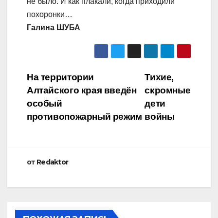
не было. И как плакали, когда приходили
похоронки…
Галина ШУБА
Навигация
На территории
Тихие,
Алтайского края введён
скромные
по
особый
дети
записям
противопожарный режим
войны
от
Redaktor