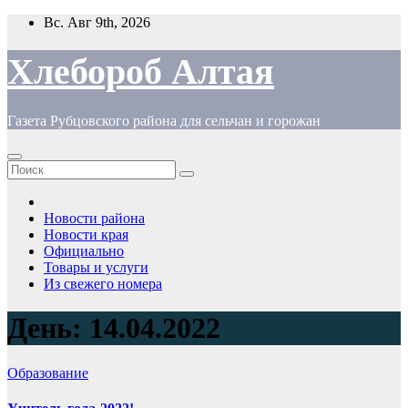
Перейти
Вс. Авг 9th, 2026
к
содержимому
Хлебороб Алтая
Газета Рубцовского района для сельчан и горожан
Новости района
Новости края
Официально
Товары и услуги
Из свежего номера
День:
14.04.2022
Образование