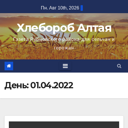
Перейти
Пн. Авг 10th, 2026
к
содержимому
Хлебороб Алтая
Газета Рубцовского района для сельчан и
горожан
День:
01.04.2022