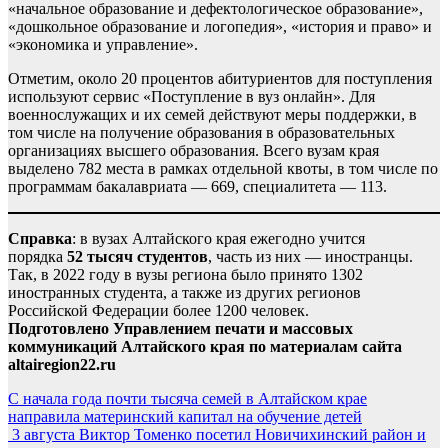
«начальное образование и дефектологическое образование»,
«дошкольное образование и логопедия», «история и право» и
«экономика и управление».
Отметим, около 20 процентов абитуриентов для поступления
используют сервис «Поступление в вуз онлайн». Для
военнослужащих и их семей действуют меры поддержки, в
том числе на получение образования в образовательных
организациях высшего образования. Всего вузам края
выделено 782 места в рамках отдельной квоты, в том числе по
программам бакалавриата — 669, специалитета — 113.
Справка
: в вузах Алтайского края ежегодно учится
порядка
52 тысяч студентов
, часть из них — иностранцы.
Так, в 2022 году в вузы региона было принято 1302
иностранных студента, а также из других регионов
Российской Федерации более 1200 человек.
Подготовлено Управлением печати и массовых
коммуникаций Алтайского края по материалам сайта
altairegion22.ru
Навигация
С начала года почти тысяча семей в Алтайском крае
направила материнский капитал на обучение детей
по
3 августа Виктор Томенко посетил Новичихинский район и