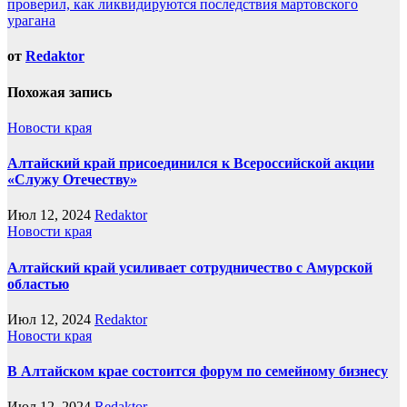
записям
проверил, как ликвидируются последствия мартовского
урагана
от
Redaktor
Похожая запись
Новости края
Алтайский край присоединился к Всероссийской акции
«Служу Отечеству»
Июл 12, 2024
Redaktor
Новости края
Алтайский край усиливает сотрудничество с Амурской
областью
Июл 12, 2024
Redaktor
Новости края
В Алтайском крае состоится форум по семейному бизнесу
Июл 12, 2024
Redaktor