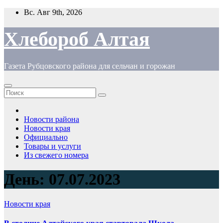
Перейти
Вс. Авг 9th, 2026
к
содержимому
Хлебороб Алтая
Газета Рубцовского района для сельчан и горожан
Новости района
Новости края
Официально
Товары и услуги
Из свежего номера
День:
07.07.2023
Новости края