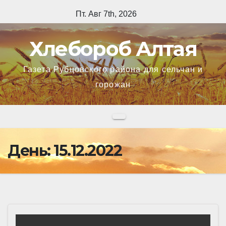
Перейти
Пт. Авг 7th, 2026
к
содержимому
Хлебороб Алтая
Газета Рубцовского района для сельчан и
горожан
День:
15.12.2022