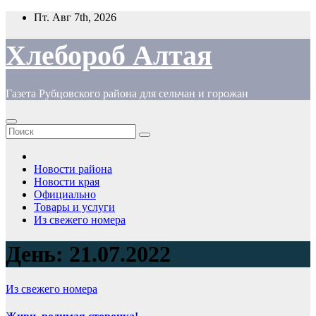
Перейти
Пт. Авг 7th, 2026
к
содержимому
Хлебороб Алтая
Газета Рубцовского района для сельчан и горожан
Новости района
Новости края
Официально
Товары и услуги
Из свежего номера
День:
21.07.2022
Из свежего номера