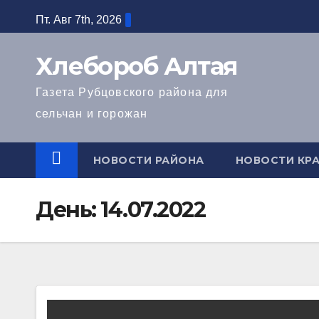
Перейти
Пт. Авг 7th, 2026
к
содержимому
Хлебороб Алтая
Газета Рубцовского района для
сельчан и горожан
НОВОСТИ РАЙОНА
НОВОСТИ КРА
День:
14.07.2022