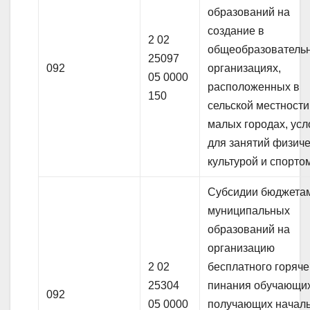
образований на
создание в
2 02
общеобразователь
25097
092
организациях,
05 0000
расположенных в
150
сельской местности
малых городах, ус
для занятий физич
культурой и спорто
Субсидии бюджета
муниципальных
образований на
организацию
2 02
бесплатного горяче
25304
пинания обучающих
092
05 0000
получающих начал