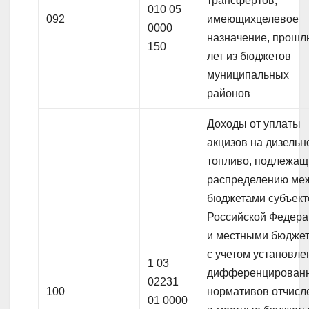
трансфертов,
010 05
092
имеющихцелевое
0000
назначение, прошл
150
лет из бюджетов
муниципальных
районов
Доходы от уплаты
акцизов на дизельн
топливо, подлежащ
распределению ме
бюджетами субъект
Российской Федер
и местными бюдже
с учетом установл
1 03
дифференцирован
02231
100
нормативов отчисл
01 0000