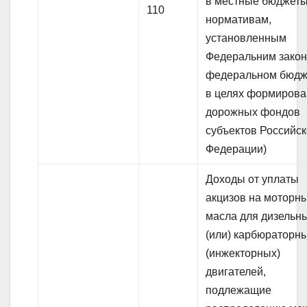
в местные бюджеты
110
нормативам,
установленным
Федеральним закон
федеральном бюдж
в целях формиров
дорожных фондов
субъектов Российс
Федерации)
Доходы от уплаты
акцизов на моторн
масла для дизельн
(или) карбюраторн
(инжекторных)
двигателей,
подлежащие