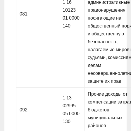
1 16
административные
10123
правонарушения,
081
01 0000
посягающие на
140
общественный пор
и общественную
безопасность,
налагаемые миров
судьями, комиссия
делам
несовершеннолетн
защите их прав
Прочие доходы от
1 13
компенсации затра
02995
092
бюджетов
05 0000
муниципальных
130
районов