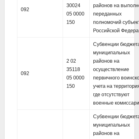
30024
районов на выполн
092
05 0000
переданных
150
полномочий субъек
Российской Федер
Субвенции бюджет
муниципальных
2 02
районов на
35118
осуществление
092
05 0000
первичного воинск
150
учета на территори
где отсутствуют
военные комиссар
Субвенции бюджет
муниципальных
районов на