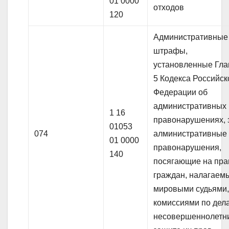
01 0000
отходов
120
Административные
штрафы,
установленные Гла
5 Кодекса Российск
Федерации об
административных
1 16
правонарушениях, 
01053
074
алминистративные
01 0000
правонарушения,
140
посягающие на пра
граждан, налагаем
мировыми судьями
комиссиями по дел
несовершеннолетн