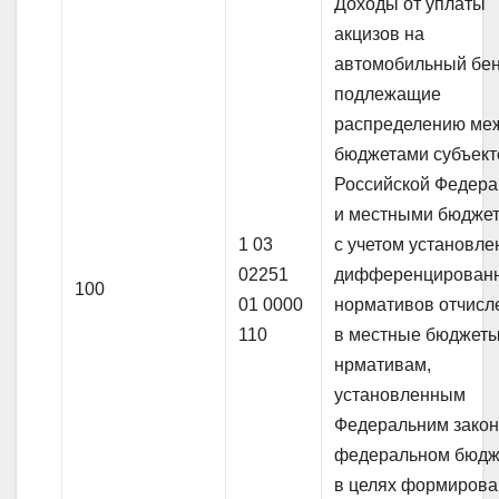
Доходы от уплаты
акцизов на
автомобильный бен
подлежащие
распределению ме
бюджетами субъект
Российской Федер
и местными бюдже
1 03
с учетом установл
02251
дифференцирован
100
01 0000
нормативов отчисл
110
в местные бюджеты
нрмативам,
установленным
Федеральним закон
федеральном бюдж
в целях формиров