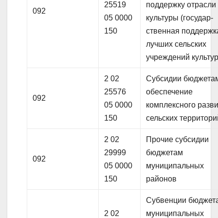
25519
поддержку отрасли
092
05 0000
культуры (государ-
150
ственная поддержк
лучших сельских
учреждений культу
2 02
Субсидии бюджета
25576
обеспечение
092
05 0000
комплексного разв
150
сельских территори
2 02
Прочие субсидии
29999
бюджетам
092
05 0000
муниципальных
150
районов
Субвенции бюджет
2 02
муниципальных