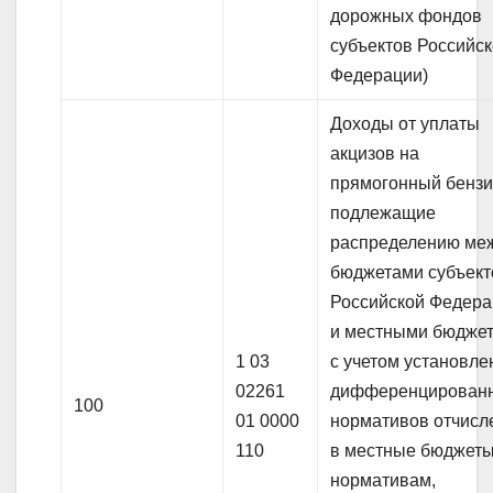
дорожных фондов
субъектов Российс
Федерации)
Доходы от уплаты
акцизов на
прямогонный бензи
подлежащие
распределению ме
бюджетами субъект
Российской Федер
и местными бюдже
1 03
с учетом установл
02261
дифференцирован
100
01 0000
нормативов отчисл
110
в местные бюджеты
нормативам,