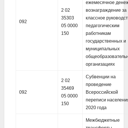
ежемесячное дене
2 02
вознаграждение за
35303
классное руководс
092
05 0000
педагогическим
150
работникам
государственных и
муниципальных
общеобразователь
организациях
Субвенции на
2 02
проведение
35469
092
Всероссийской
05 0000
переписи населени
150
2020 года
Межбюджетные
трансферты,