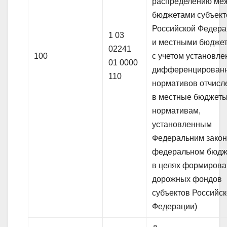
распределению ме
бюджетами субъект
Российской Федер
1 03
и местными бюдже
02241
100
с учетом установл
01 0000
дифференцирован
110
нормативов отчисл
в местные бюджеты
нормативам,
установленным
Федеральним закон
федеральном бюдж
в целях формиров
дорожных фондов
субъектов Российс
Федерации)