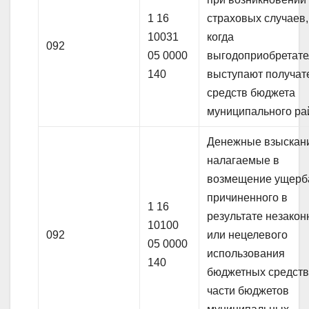
1 16
страховых случаев,
10031
когда
092
05 0000
выгодоприобретат
140
выступают получат
средств бюджета
муниципального ра
Денежные взыскан
налагаемые в
возмещение ущерб
причиненного в
1 16
результате незакон
10100
092
или нецелевого
05 0000
использования
140
бюджетных средств
части бюджетов