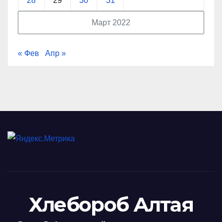
28
29
30
31
Март 2022
« Фев
Апр »
Хлебороб Алтая