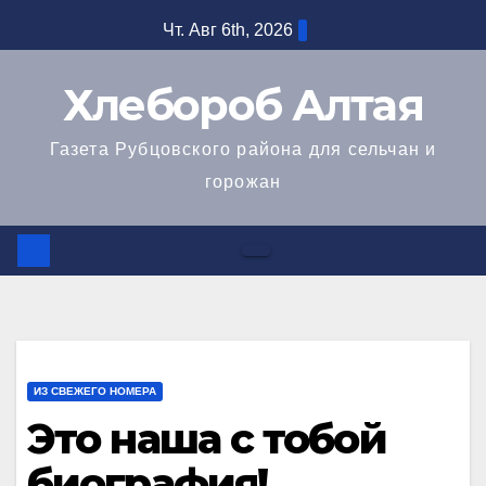
Перейти
Чт. Авг 6th, 2026
к
содержимому
Хлебороб Алтая
Газета Рубцовского района для сельчан и
горожан
ИЗ СВЕЖЕГО НОМЕРА
Это наша с тобой
биография!