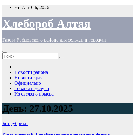
Перейти
Чт. Авг 6th, 2026
к
содержимому
Хлебороб Алтая
Газета Рубцовского района для сельчан и горожан
Новости района
Новости края
Официально
Товары и услуги
Из свежего номера
День:
27.10.2025
Без рубрики