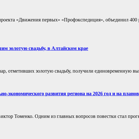
 проекта «Движения первых» «Профэкспедиция», объединил 400 
им золотую свадьбу, в Алтайском крае
 пар, отметивших золотую свадьбу, получили единовременную вы
но-экономического развития региона на 2026 год и на планов
Виктор Томенко. Одним из главных вопросов повестки стал про