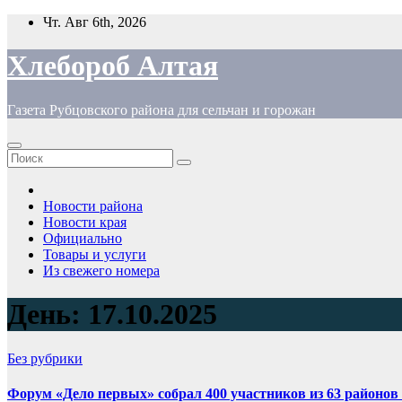
Перейти
Чт. Авг 6th, 2026
к
содержимому
Хлебороб Алтая
Газета Рубцовского района для сельчан и горожан
Новости района
Новости края
Официально
Товары и услуги
Из свежего номера
День:
17.10.2025
Без рубрики
Форум «Дело первых» собрал 400 участников из 63 районов