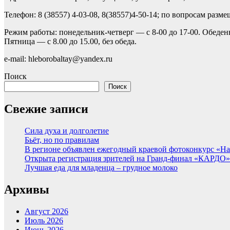
Телефон: 8 (38557) 4-03-08, 8(38557)4-50-14; по вопросам разм
Режим работы: понедельник-четверг — с 8-00 до 17-00. Обеден
Пятница — с 8.00 до 15.00, без обеда.
e-mail: hleborobaltay@yandex.ru
Поиск
Поиск
Свежие записи
Сила духа и долголетие
Бьёт, но по правилам
В регионе объявлен ежегодный краевой фотоконкурс «Нац
Открыта регистрация зрителей на Гранд-финал «КАРДО»
Лучшая еда для младенца – грудное молоко
Архивы
Август 2026
Июль 2026
Июнь 2026