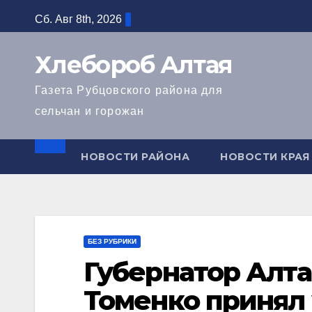
Перейти
Сб. Авг 8th, 2026
к
содержимому
Хлебороб Алтая
Газета Рубцовского района для
сельчан и горожан
НОВОСТИ РАЙОНА
НОВОСТИ КРАЯ
БЕЗ РУБРИКИ
Губернатор Алта
Томенко принял 