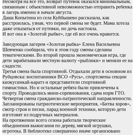
Несмотря на все это, возврат путевок оказался минимальным,
связанным с объективной невозможностью отправить ребенка
в лагерь именно в начале августа.
Даша Копытина из села Куйбышево рассказала, как
расстроилась, узнав, что первой смены не будет. Мама хотела
даже отказаться от путевки, но дочь настояла.
И вот она в «Золотой рыбке», где ей все очень нравится.
Заведующая лагерем «Золотая рыбка» Елена Васильевна
Шевченко сообщила, что в этом году смены сделаны
тематическими. Во второй прошла экономическая игра, где
дети зарабатывали местную валюту «рыблики» и меняли ее на
сладости.
Третья смена была спортивной. Отдыхали дети в основном из
Рубцовска: воспитанники ВСО «Русь», спортсмены секции
киокусинкай-каратэ и представители спортивной
гимнастики. Но и остальные ребята были привлечены к
спорту. Проводились мини-соревнования, сдача норм ГТО.
Четвертая смена гражданско-патриотической направленности.
Запланированы патриотические мероприятия, «Битва хоров»,
смотр строя и песни, парад военной техники, которую дети
изготовят из подручных материалов.
На протяжении всего сезона работали творческие
объединения выжигания по дереву, мягкой игрушки,
игротека. В библиотеке совершенно иначе организовано