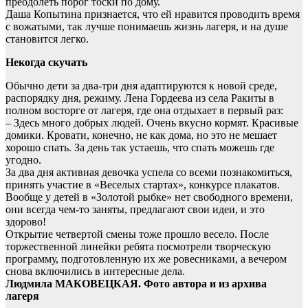
преодолеть порог тоски по дому.
Даша Копытина признается, что ей нравится проводить время
с вожатыми, так лучше понимаешь жизнь лагеря, и на душе
становится легко.
Некогда скучать
Обычно дети за два-три дня адаптируются к новой среде,
распорядку дня, режиму. Лена Гордеева из села Ракиты в
полном восторге от лагеря, где она отдыхает в первый раз:
– Здесь много добрых людей. Очень вкусно кормят. Красивые
домики. Кровати, конечно, не как дома, но это не мешает
хорошо спать. За день так устаешь, что спать можешь где
угодно.
За два дня активная девочка успела со всеми познакомиться,
принять участие в «Веселых стартах», конкурсе плакатов.
Вообще у детей в «Золотой рыбке» нет свободного времени,
они всегда чем-то заняты, предлагают свои идеи, и это
здорово!
Открытие четвертой смены тоже прошло весело. После
торжественной линейки ребята посмотрели творческую
программу, подготовленную их же ровесниками, а вечером
снова включились в интересные дела.
Людмила МАКОВЕЦКАЯ. Фото автора и из архива
лагеря