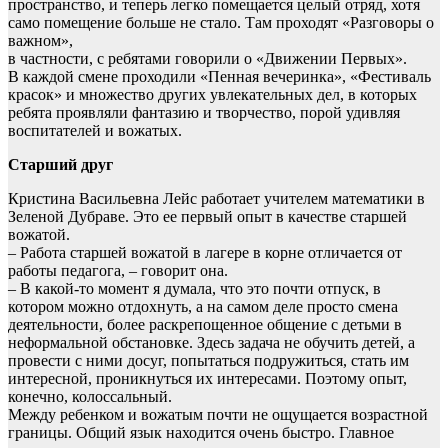
пространство, и теперь легко помещается целый отряд, хотя
само помещение больше не стало. Там проходят «Разговоры о
важном»,
в частности, с ребятами говорили о «Движении Первых».
В каждой смене проходили «Пенная вечеринка», «Фестиваль
красок» и множество других увлекательных дел, в которых
ребята проявляли фантазию и творчество, порой удивляя
воспитателей и вожатых.
Старший друг
Кристина Васильевна Лейс работает учителем математики в
Зеленой Дубраве. Это ее первый опыт в качестве старшей
вожатой.
– Работа старшей вожатой в лагере в корне отличается от
работы педагога, – говорит она.
– В какой-то момент я думала, что это почти отпуск, в
котором можно отдохнуть, а на самом деле просто смена
деятельности, более раскрепощенное общение с детьми в
неформальной обстановке. Здесь задача не обучить детей, а
провести с ними досуг, попытаться подружиться, стать им
интересной, проникнуться их интересами. Поэтому опыт,
конечно, колоссальный.
Между ребенком и вожатым почти не ощущается возрастной
границы. Общий язык находится очень быстро. Главное