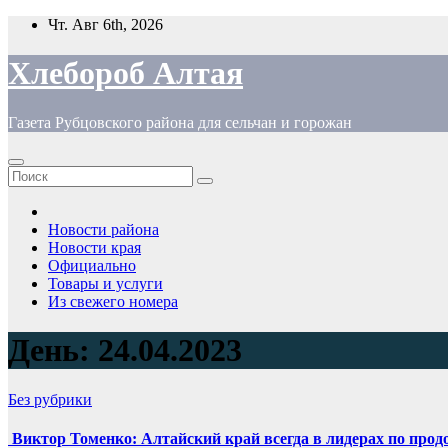
Перейти
Чт. Авг 6th, 2026
к
содержимому
Хлебороб Алтая
Газета Рубцовского района для сельчан и горожан
Новости района
Новости края
Официально
Товары и услуги
Из свежего номера
День:
24.04.2023
Без рубрики
Виктор Томенко: Алтайский край всегда в лидерах по прод