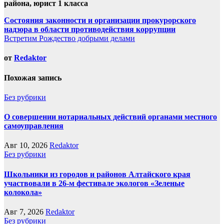
района, юрист 1 класса
Навигация
Состояния законности и организации прокурорского
надзора в области противодействия коррупции
по
Встретим Рождество добрыми делами
записям
от
Redaktor
Похожая запись
Без рубрики
О совершении нотариальных действий органами местного
самоуправления
Авг 10, 2026
Redaktor
Без рубрики
Школьники из городов и районов Алтайского края
участвовали в 26-м фестивале экологов «Зеленые
колокола»
Авг 7, 2026
Redaktor
Без рубрики