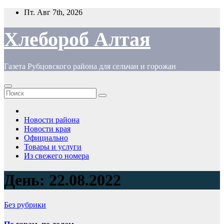
Перейти
Пт. Авг 7th, 2026
к
содержимому
Хлебороб Алтая
Газета Рубцовского района для сельчан и горожан
Новости района
Новости края
Официально
Товары и услуги
Из свежего номера
День:
22.08.2022
Без рубрики