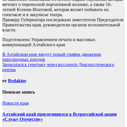
мечтает о переносной портативной колонке, а также 16-
летней Ксении Ипатовой, которая желает побывать на
спектакле и в закулисье театра.
Примеру Губернатора последовали заместители Председателя
Правительства края, руководители органов исполнительной
власти.
Подготовлено Управлением печати и массовых
коммуникаций Алтайского края
Навигация
В Алтайском крае введут новый график движения
пригородных поездов
по
Записаться к генетику через кол-центр Диагностического
записям
центра
от
Redaktor
Похожая запись
Новости края
Алтайский край присоединился к Всероссийской акции
«Служу Отечеству»