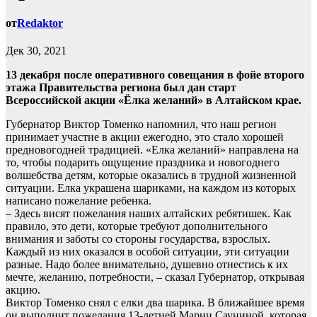
от
Redaktor
Дек 30, 2021
13 декабря после оперативного совещания в фойе второго
этажа Правительства региона был дан старт
Всероссийской акции «Ёлка желаний» в Алтайском крае.
Губернатор Виктор Томенко напомнил, что наш регион
принимает участие в акции ежегодно, это стало хорошей
предновогодней традицией. «Елка желаний» направлена на
то, чтобы подарить ощущение праздника и новогоднего
волшебства детям, которые оказались в трудной жизненной
ситуации. Елка украшена шариками, на каждом из которых
написано пожелание ребенка.
– Здесь висят пожелания наших алтайских ребятишек. Как
правило, это дети, которые требуют дополнительного
внимания и заботы со стороны государства, взрослых.
Каждый из них оказался в особой ситуации, эти ситуации
разные. Надо более внимательно, душевно отнестись к их
мечте, желанию, потребности, – сказал Губернатор, открывая
акцию.
Виктор Томенко снял с елки два шарика. В ближайшее время
он выполнит пожелания 13-летней Марии Сауниной, которая