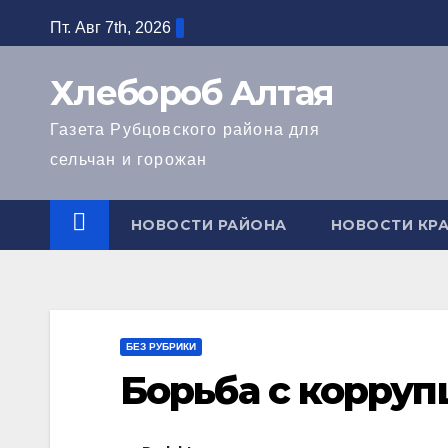
Перейти
Пт. Авг 7th, 2026
к
содержимому
Хлебороб Алтая
Газета Рубцовского района для
сельчан и горожан
НОВОСТИ РАЙОНА
НОВОСТИ КРА
БЕЗ РУБРИКИ
Борьба с корруп