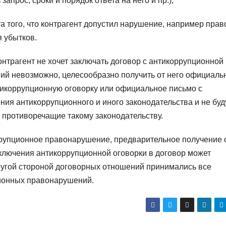
апрос, сроки и порядок ответа на него и пр.);
а того, что контрагент допустил нарушение, например прав
 убытков.
нтрагент не хочет заключать договор с антикоррупционной
ний невозможно, целесообразно получить от него официаль
тикоррупционную оговорку или официальное письмо с
ния антикоррупционного и иного законодательства и не буд
 противоречащие такому законодательству.
рупционное правонарушение, предварительное получение 
включения антикоррупционной оговорки в договор может
другой стороной договорных отношений принимались все
ионных правонарушений.