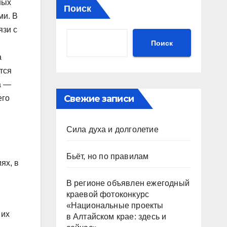
ных
Поиск
ми. В
язи с
Поиск
а
тся
а —
Свежие записи
его
Сила духа и долголетие
Бьёт, но по правилам
ях, в
В регионе объявлен ежегодный
краевой фотоконкурс
«Национальные проекты
 их
в Алтайском крае: здесь и