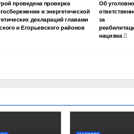
рой проведена проверка
Об уголовн
ргосбережении и энергетической
ответственн
етических деклараций главами
за
кого и Егорьевского районов
реабилитац
нацизма