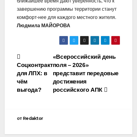
ближайшее время дают уверенность, что к
завершению программы территории станут
комфорт-нее для каждого местного жителя.
Людмила МАЙОРОВА
Навигация
«Всероссийский день
Соцконтракт
поля – 2026»
по
для ЛПХ: в
представит передовые
записям
чём
достижения
выгода?
российского АПК
от
Redaktor