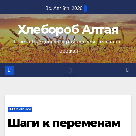
Перейти
Вс. Авг 9th, 2026
к
содержимому
Хлебороб Алтая
Газета Рубцовского района для сельчан и
горожан
БЕЗ РУБРИКИ
Шаги к переменам