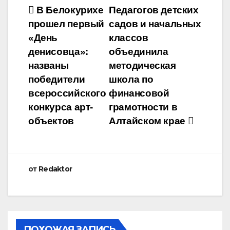
Навигация
В Белокурихе
Педагогов детских
прошел первый
садов и начальных
по
«День
классов
записям
денисовца»:
объединила
названы
методическая
победители
школа по
всероссийского
финансовой
конкурса арт-
грамотности в
объектов
Алтайском крае
от
Redaktor
ПОХОЖАЯ ЗАПИСЬ