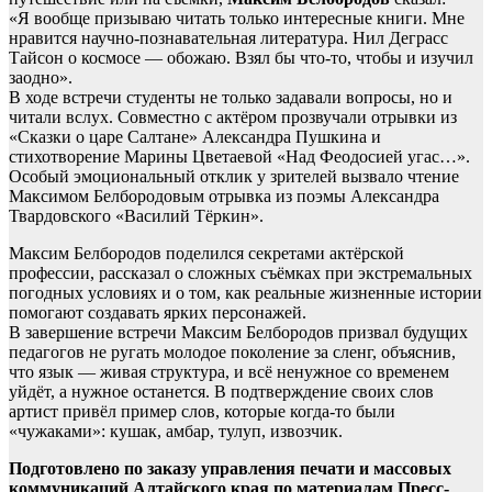
«Я вообще призываю читать только интересные книги. Мне
нравится научно-познавательная литература. Нил Деграсс
Тайсон о космосе — обожаю. Взял бы что-то, чтобы и изучил
заодно».
В ходе встречи студенты не только задавали вопросы, но и
читали вслух. Совместно с актёром прозвучали отрывки из
«Сказки о царе Салтане» Александра Пушкина и
стихотворение Марины Цветаевой «Над Феодосией угас…».
Особый эмоциональный отклик у зрителей вызвало чтение
Максимом Белбородовым отрывка из поэмы Александра
Твардовского «Василий Тёркин».
Максим Белбородов поделился секретами актёрской
профессии, рассказал о сложных съёмках при экстремальных
погодных условиях и о том, как реальные жизненные истории
помогают создавать ярких персонажей.
В завершение встречи Максим Белбородов призвал будущих
педагогов не ругать молодое поколение за сленг, объяснив,
что язык — живая структура, и всё ненужное со временем
уйдёт, а нужное останется. В подтверждение своих слов
артист привёл пример слов, которые когда-то были
«чужаками»: кушак, амбар, тулуп, извозчик.
Подготовлено по заказу управления печати и массовых
коммуникаций Алтайского края по материалам Пресс-