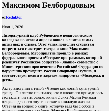
Максимом Белбородовым
от
Redaktor
Июн 1, 2026
Литературный клуб Рубцовского педагогического
колледжа
по
итогам апреля вошел в список самых
активных в стране. Этот успех позволил студентам
встретиться с актером театра и кино Максимом
Белбородовым. Мероприятие прошло в рамках
федерального проекта «Чтецкие программы», который
реализует Российское общество «Знание» совместно с
Министерством просвещения Российской Федерации по
поручению президента России Владимира Путина, и
соответствует целям и задачам нацпроекта «Молодежь и
дети».
Актер выступил с темой «Чтение как новый культурный
тренд». Он честно признался, что в школе его приходилось
заставлять читать, однако книги Эриха Марии Ремарка
открыли для него «путешествие в книжную жизнь».
Отвечая на вопрос о книге, которую взял бы с собой в
путешествие или на съёмки,
Максим Белбородов
сказал: