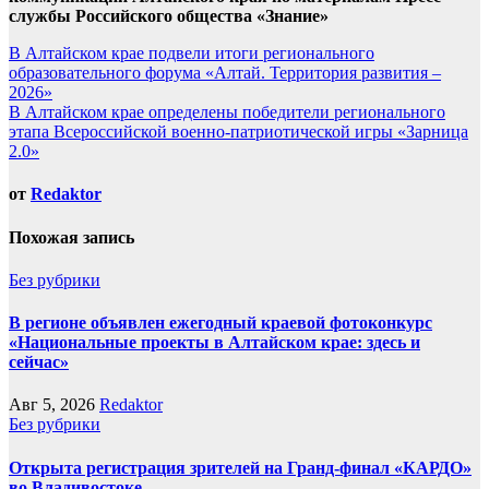
службы Российского общества «Знание»
Навигация
В Алтайском крае подвели итоги регионального
образовательного форума «Алтай. Территория развития –
по
2026»
записям
В Алтайском крае определены победители регионального
этапа Всероссийской военно-патриотической игры «Зарница
2.0»
от
Redaktor
Похожая запись
Без рубрики
В регионе объявлен ежегодный краевой фотоконкурс
«Национальные проекты в Алтайском крае: здесь и
сейчас»
Авг 5, 2026
Redaktor
Без рубрики
Открыта регистрация зрителей на Гранд-финал «КАРДО»
во Владивостоке