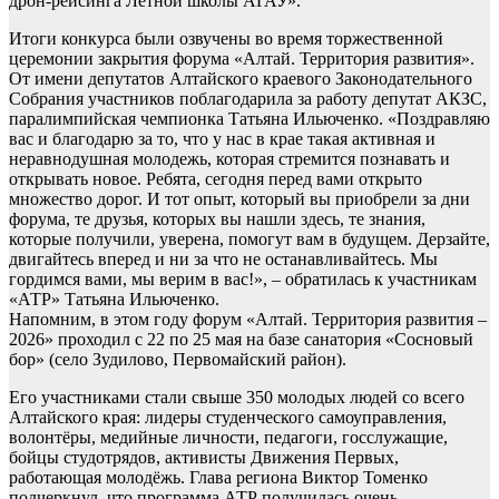
дрон-рейсинга Летной школы АГАУ».
Итоги конкурса были озвучены во время торжественной
церемонии закрытия форума «Алтай. Территория развития».
От имени депутатов Алтайского краевого Законодательного
Собрания участников поблагодарила за работу депутат АКЗС,
паралимпийская чемпионка Татьяна Ильюченко. «Поздравляю
вас и благодарю за то, что у нас в крае такая активная и
неравнодушная молодежь, которая стремится познавать и
открывать новое. Ребята, сегодня перед вами открыто
множество дорог. И тот опыт, который вы приобрели за дни
форума, те друзья, которых вы нашли здесь, те знания,
которые получили, уверена, помогут вам в будущем. Дерзайте,
двигайтесь вперед и ни за что не останавливайтесь. Мы
гордимся вами, мы верим в вас!», – обратилась к участникам
«АТР» Татьяна Ильюченко.
Напомним, в этом году форум «Алтай. Территория развития –
2026» проходил с 22 по 25 мая на базе санатория «Сосновый
бор» (село Зудилово, Первомайский район).
Его участниками стали свыше 350 молодых людей со всего
Алтайского края: лидеры студенческого самоуправления,
волонтёры, медийные личности, педагоги, госслужащие,
бойцы студотрядов, активисты Движения Первых,
работающая молодёжь. Глава региона Виктор Томенко
подчеркнул, что программа АТР получилась очень