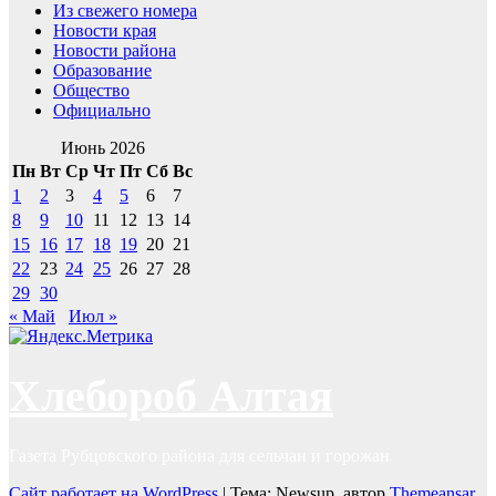
Из свежего номера
Новости края
Новости района
Образование
Общество
Официально
Июнь 2026
Пн
Вт
Ср
Чт
Пт
Сб
Вс
1
2
3
4
5
6
7
8
9
10
11
12
13
14
15
16
17
18
19
20
21
22
23
24
25
26
27
28
29
30
« Май
Июл »
Хлебороб Алтая
Газета Рубцовского района для сельчан и горожан
Сайт работает на WordPress
|
Тема: Newsup, автор
Themeansar