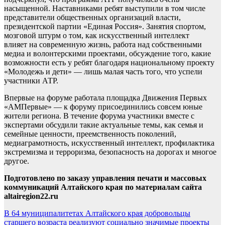
насыщенной. Наставниками ребят выступили в том числе
представители общественных организаций власти,
президентской партии «Единая Россия». Занятия спортом,
мозговой штурм о том, как искусственный интеллект
влияет на современную жизнь, работа над собственными
медиа и волонтерскими проектами, обсуждение того, какие
возможности есть у ребят благодаря национальному проекту
«Молодежь и дети» — лишь малая часть того, что успели
участники АТР.
Впервые на форуме работала площадка Движения Первых
«АМПервые» — к форуму присоединились совсем юные
жители региона. В течение форума участники вместе с
экспертами обсудили такие актуальные темы, как семья и
семейные ценности, преемственность поколений,
медиаграмотность, искусственный интеллект, профилактика
экстремизма и терроризма, безопасность на дорогах и многое
другое.
Подготовлено по заказу управления печати и массовых
коммуникаций Алтайского края по материалам сайта
altairegion22.ru
Навигация
В 64 муниципалитетах Алтайского края добровольцы
старшего возраста реализуют социально значимые проекты