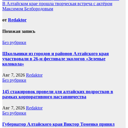
по
В Алтайском крае прошла творческая встреча с актёром
записям
Максимом Белбородовым
от
Redaktor
Похожая запись
Без рубрики
Школьники из городов и районов Алтайского края
участвовали в 26-м фестивале экологов «Зеленые
колокола»
Авг 7, 2026
Redaktor
Без рубрики
145 стажировок провели для алтайских подростков в
рамках корпоративного наставничества
Авг 7, 2026
Redaktor
Без рубрики
Губернатор Алтайского края Виктор Томенко принял