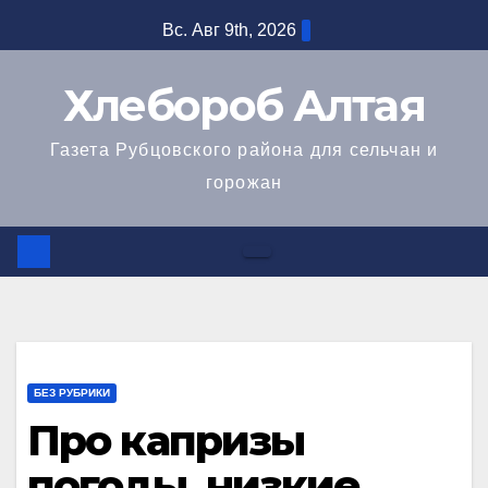
Перейти
Вс. Авг 9th, 2026
к
содержимому
Хлебороб Алтая
Газета Рубцовского района для сельчан и
горожан
БЕЗ РУБРИКИ
Про капризы
погоды, низкие