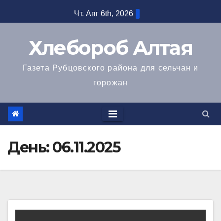
Перейти
Чт. Авг 6th, 2026
к
содержимому
Хлебороб Алтая
Газета Рубцовского района для сельчан и
горожан
День:
06.11.2025