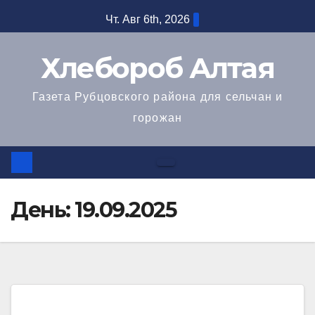
Перейти
Чт. Авг 6th, 2026
к
содержимому
Хлебороб Алтая
Газета Рубцовского района для сельчан и
горожан
День:
19.09.2025