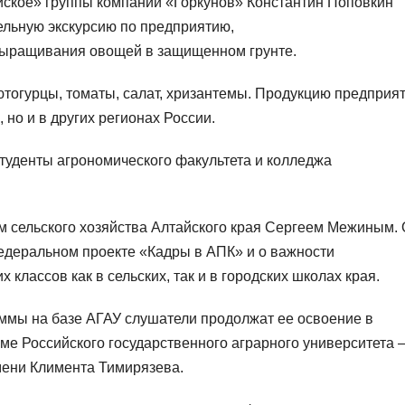
йское» группы компаний «Горкунов» Константин Поповкин
ельную экскурсию по предприятию,
ыращивания овощей в защищенном грунте.
тогурцы, томаты, салат, хризантемы. Продукцию предприя
 но и в других регионах России.
студенты агрономического факультета и колледжа
 сельского хозяйства Алтайского края Сергеем Межиным.
федеральном проекте «Кадры в АПК» и о важности
лассов как в сельских, так и в городских школах края.
ммы на базе АГАУ слушатели продолжат ее освоение в
е Российского государственного аграрного университета 
мени Климента Тимирязева.