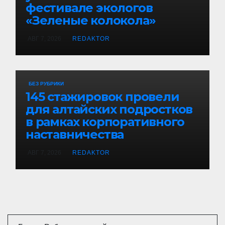
фестивале экологов
«Зеленые колокола»
АВГ 7, 2026
REDAKTOR
БЕЗ РУБРИКИ
145 стажировок провели
для алтайских подростков
в рамках корпоративного
наставничества
АВГ 7, 2026
REDAKTOR