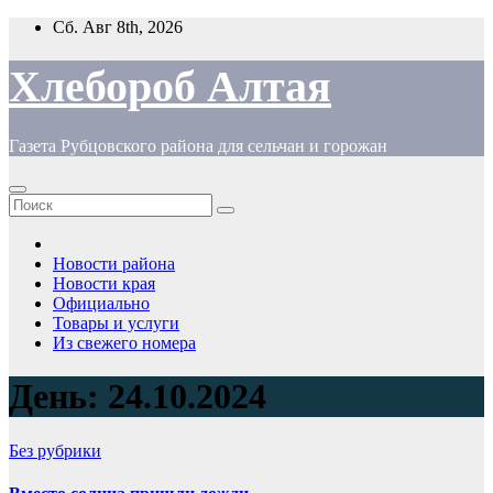
Перейти
Сб. Авг 8th, 2026
к
содержимому
Хлебороб Алтая
Газета Рубцовского района для сельчан и горожан
Новости района
Новости края
Официально
Товары и услуги
Из свежего номера
День:
24.10.2024
Без рубрики