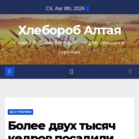
Перейти
Сб. Авг 8th, 2026
к
содержимому
Хлебороб Алтая
Газета Рубцовского района для сельчан и
горожан
БЕЗ РУБРИКИ
Более двух тысяч
кедров посадили