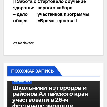
Навигация
Забота о
Стартовало обучение
здоровье
первого набора
по
– дело
участников программы
записям
общее
«Время героев»
от
Redaktor
ПОХОЖАЯ ЗАПИСЬ
БЕЗ РУБРИКИ
Школьники из городов и
районов Алтайского края
участвовали в 26-м
фестивале экологов