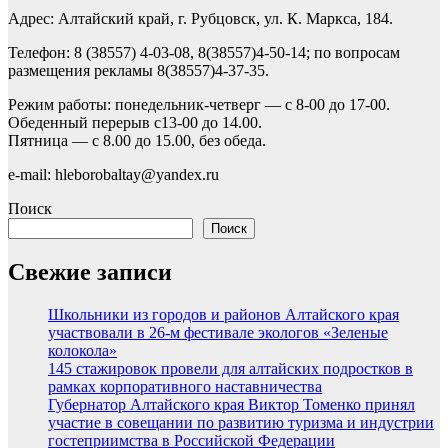
Адрес: Алтайский край, г. Рубцовск, ул. К. Маркса, 184.
Телефон: 8 (38557) 4-03-08, 8(38557)4-50-14; по вопросам
размещения рекламы 8(38557)4-37-35.
Режим работы: понедельник-четверг — с 8-00 до 17-00.
Обеденный перерыв с13-00 до 14.00.
Пятница — с 8.00 до 15.00, без обеда.
e-mail: hleborobaltay@yandex.ru
Поиск
Поиск
Свежие записи
Школьники из городов и районов Алтайского края
участвовали в 26-м фестивале экологов «Зеленые
колокола»
145 стажировок провели для алтайских подростков в
рамках корпоративного наставничества
Губернатор Алтайского края Виктор Томенко принял
участие в совещании по развитию туризма и индустрии
гостеприимства в Российской Федерации