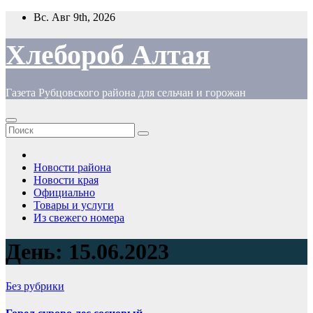
Перейти
Вс. Авг 9th, 2026
к
содержимому
Хлебороб Алтая
Газета Рубцовского района для сельчан и горожан
Новости района
Новости края
Официально
Товары и услуги
Из свежего номера
День:
15.06.2023
Без рубрики