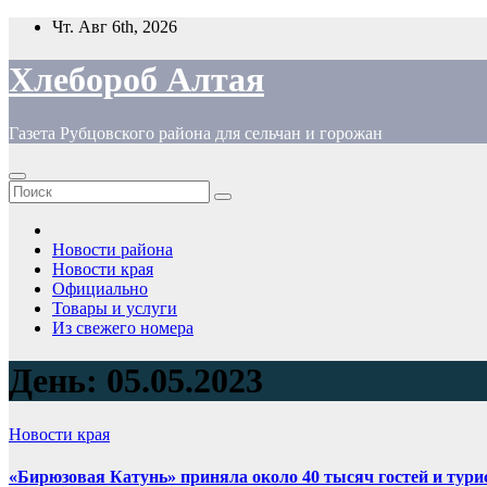
Перейти
Чт. Авг 6th, 2026
к
содержимому
Хлебороб Алтая
Газета Рубцовского района для сельчан и горожан
Новости района
Новости края
Официально
Товары и услуги
Из свежего номера
День:
05.05.2023
Новости края
«Бирюзовая Катунь» приняла около 40 тысяч гостей и турис