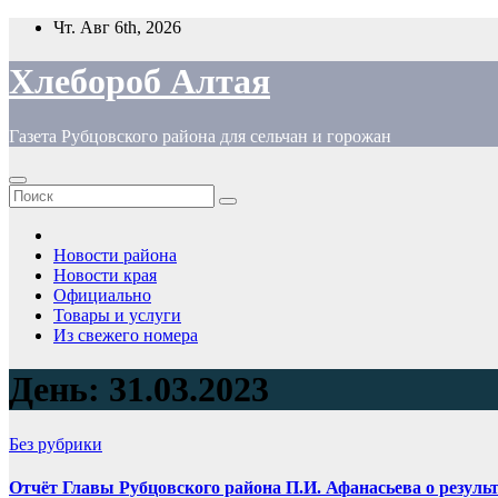
Перейти
Чт. Авг 6th, 2026
к
содержимому
Хлебороб Алтая
Газета Рубцовского района для сельчан и горожан
Новости района
Новости края
Официально
Товары и услуги
Из свежего номера
День:
31.03.2023
Без рубрики
Отчёт Главы Рубцовского района П.И. Афанасьева о резуль