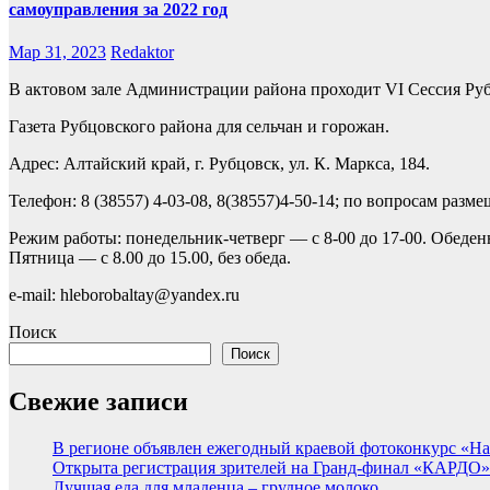
самоуправления за 2022 год
Мар 31, 2023
Redaktor
В актовом зале Администрации района проходит VI Сессия Руб
Газета Рубцовского района для сельчан и горожан.
Адрес: Алтайский край, г. Рубцовск, ул. К. Маркса, 184.
Телефон: 8 (38557) 4-03-08, 8(38557)4-50-14; по вопросам разм
Режим работы: понедельник-четверг — с 8-00 до 17-00. Обеден
Пятница — с 8.00 до 15.00, без обеда.
e-mail: hleborobaltay@yandex.ru
Поиск
Поиск
Свежие записи
В регионе объявлен ежегодный краевой фотоконкурс «Нац
Открыта регистрация зрителей на Гранд-финал «КАРДО»
Лучшая еда для младенца – грудное молоко