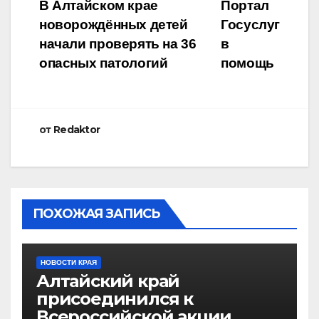
Навигация
В Алтайском крае
Портал
новорождённых детей
Госуслуг
по
начали проверять на 36
в
записям
опасных патологий
помощь
от
Redaktor
ПОХОЖАЯ ЗАПИСЬ
НОВОСТИ КРАЯ
Алтайский край
присоединился к
Всероссийской акции