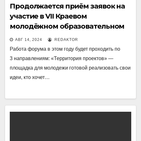
Продолжается приём заявок на
участие в VII Краевом
молодёжном образовательном
форуме «Территория
АВГ 14, 2024
REDAKTOR
Ответственности 2024», который
Работа форума в этом году будет проходить по
пройдет c 23 по 25 августа 2024
3 направлениям: «Территория проектов» —
года на базе филиала ДЛО
площадка для молодежи готовой реализовать свои
«Золотая рыбка» МБУ ДО «ЦТР
идеи, кто хочет…
«Ступени» Рубцовского района.