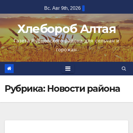
Перейти
Вс. Авг 9th, 2026
к
содержимому
Хлебороб Алтая
Газета Рубцовского района для сельчан и
горожан
Рубрика:
Новости района