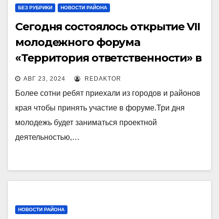
БЕЗ РУБРИКИ
НОВОСТИ РАЙОНА
Сегодня состоялось открытие VII
молодежного форума
«Территория ответственности» в
Рубцовском районе, который
АВГ 23, 2024
REDAKTOR
реализуется благодаря
Более сотни ребят приехали из городов и районов
поддержке гранта Губернатора
края чтобы принять участие в форуме.Три дня
Алтайского края в сфере
молодежь будет заниматься проектной
молодежной политики
деятельностью,…
НОВОСТИ РАЙОНА