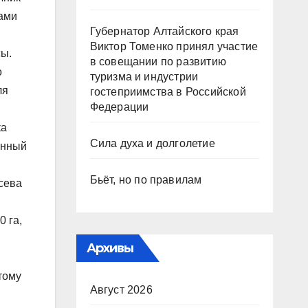
ками
Губернатор Алтайского края
Виктор Томенко принял участие
сы.
в совещании по развитию
о
туризма и индустрии
ля
гостеприимства в Российской
Федерации
ка
Сила духа и долголетие
енный
Бьёт, но по правилам
 сева
0 га,
Архивы
тому
Август 2026