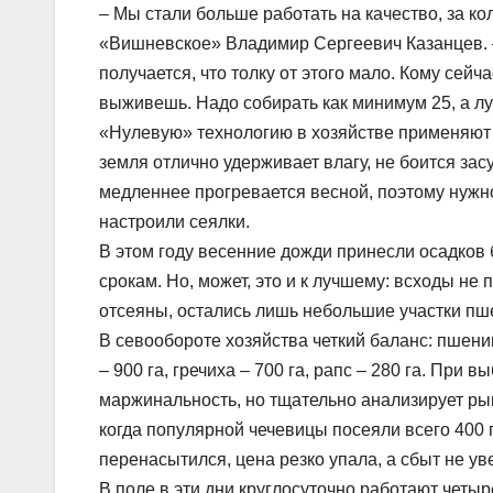
– Мы стали больше работать на качество, за к
«Вишневское» Владимир Сергеевич Казанцев. – 
получается, что толку от этого мало. Кому сейч
выживешь. Надо собирать как минимум 25, а лу
«Нулевую» технологию в хозяйстве применяют 
земля отлично удерживает влагу, не боится зас
медленнее прогревается весной, поэтому нужно 
настроили сеялки.
В этом году весенние дожди принесли осадков 
срокам. Но, может, это и к лучшему: всходы не
отсеяны, остались лишь небольшие участки пше
В севообороте хозяйства четкий баланс: пшениц
– 900 га, гречиха – 700 га, рапс – 280 га. При
маржинальность, но тщательно анализирует рыно
когда популярной чечевицы посеяли всего 400 
перенасытился, цена резко упала, а сбыт не ув
В поле в эти дни круглосуточно работают четы