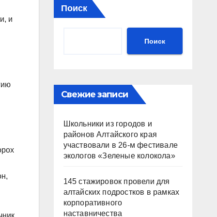
Поиск
и, и
Поиск
гию
Свежие записи
Школьники из городов и
районов Алтайского края
участвовали в 26-м фестивале
орох
экологов «Зеленые колокола»
он,
145 стажировок провели для
алтайских подростков в рамках
корпоративного
наставничества
чник