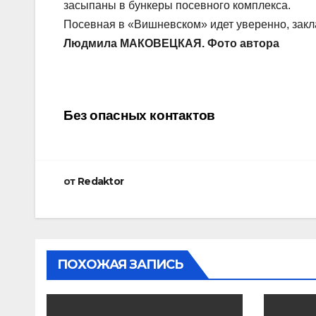
засыпаны в бункеры посевного комплекса.
Посевная в «Вишневском» идет уверенно, зак
Людмила МАКОВЕЦКАЯ. Фото автора
Навигация
Без опасных контактов
по
записям
от
Redaktor
ПОХОЖАЯ ЗАПИСЬ