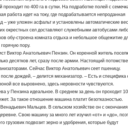
проходит по 400 га в сутки. На подработке полей с семеч
я работа идет на току, где подрабатывается непроданная
ад – уже уложен асфальт и установлены автоматические ве
угих окрестных сел доставляют служебными автобусами либ
ков обу-строена комната отдыха и небольшое общежитие д
 горячую пору.
ист Виктор Анатольевич Пензин. Он коренной житель посел
олько десятков лет, сразу после армии. Настоящий потомств
ханизаторами. Сейчас Виктор Анатольевич сеет пшеницу.
 после дождей, – делится механизатор. – Есть и специфика
роной все выровнено, здесь неровности чувствуются.
ва у Пензина идеальное. В среднем за день он проходит 10
режет. За такое отношение машина платит безотказностью.
Венадьевич Мальцев. В сельском хозяйстве он с окончания
деревне. Свою машину за много лет изучил «от» и «до», поэ
го грузовик подвозит зерно и удобрения, которые будут