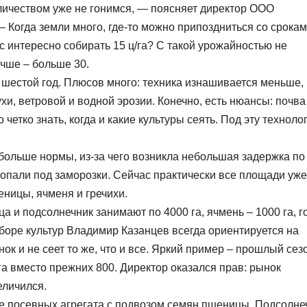
оличеством уже не гонимся, — поясняет директор ООО
Когда земли много, где-то можно припоздниться со срокам
ас интересно собирать 15 ц/га? С такой урожайностью не
чше – больше 30.
шестой год. Плюсов много: техника изнашивается меньше,
ухи, ветровой и водной эрозии. Конечно, есть нюансы: почва
четко знать, когда и какие культуры сеять. Под эту техноло
больше нормы, из-за чего возникла небольшая задержка по
 попали под заморозки. Сейчас практически все площади уже
ницы, ячменя и гречихи.
а и подсолнечник занимают по 4000 га, ячмень – 1000 га, г
 выборе культур Владимир Казанцев всегда ориентируется на
к и не сеет то же, что и все. Яркий пример – прошлый сез
га вместо прежних 800. Директор оказался прав: рынок
еличился.
ре посевных агрегата с подвозом семян пшеницы. Подсолне