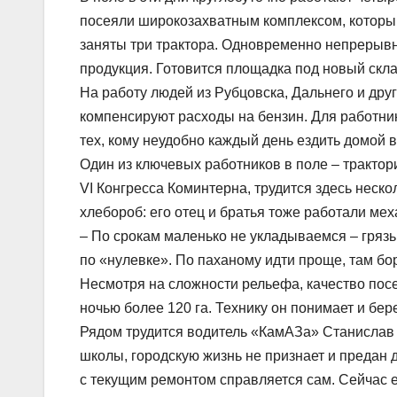
посеяли широкозахватным комплексом, который 
заняты три трактора. Одновременно непрерывна
продукция. Готовится площадка под новый скл
На работу людей из Рубцовска, Дальнего и др
компенсируют расходы на бензин. Для работни
тех, кому неудобно каждый день ездить домой в
Один из ключевых работников в поле – трактор
VI Конгресса Коминтерна, трудится здесь неск
хлебороб: его отец и братья тоже работали ме
– По срокам маленько не укладываемся – грязь
по «нулевке». По паханому идти проще, там бо
Несмотря на сложности рельефа, качество посе
ночью более 120 га. Технику он понимает и бе
Рядом трудится водитель «КамАЗа» Станислав 
школы, городскую жизнь не признает и предан 
с текущим ремонтом справляется сам. Сейчас е