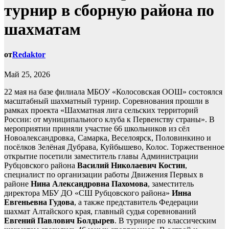
турнир в сборную района по
шахматам
от
Redaktor
Май 25, 2026
22 мая на базе филиала МБОУ «Колосовская ООШ» состоялся
масштабный шахматный турнир. Соревнования прошли в
рамках проекта «Шахматная лига сельских территорий
России: от муниципального клуба к Первенству страны». В
мероприятии приняли участие 66 школьников из сёл
Новоалександровка, Самарка, Веселоярск, Половинкино и
посёлков Зелёная Дубрава, Куйбышево, Колос. Торжественное
открытие посетили заместитель главы Администрации
Рубцовского района
Василий Николаевич Костин
,
специалист по организации работы Движения Первых в
районе
Нина Александровна Пахомова
, заместитель
директора МБУ ДО «СШ Рубцовского района»
Инна
Евгеньевна Гудова
, а также представитель Федерации
шахмат Алтайского края, главный судья соревнований
Евгений Павлович Болдырев
. В турнире по классическим