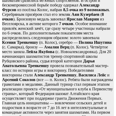
шахматам сразились 46 юных спортсменов. В острой и
бескомпромиссной борьбе победу одержал
Александр
Фурсов
из посёлка Колос, набрав
8,5 очка из 9 возможных
.
Серебряным призёром стал его земляк
Аян Кузербаев
(
8
очков
). Бронзовую медаль завоевал
Ярослав Маврин
из
Веселоярска, в активе которого
7 очков
. Особое внимание
привлёк женский зачёт, где сразу четыре участницы набрали
по 6 очков. По дополнительным показателям места
распределились следующим образом: золото завоевала
Ксения Тренкеншу
(п. Колос), серебро —
Полина Ишутина
(с. Самарка), бронзу —
Амалия Верц
(п. Колос). Четвёртое
место заняла
Лейла Якубова
(с. Новоалександровка). Для 20
начинающих шахматистов тренер спортивной школы
Рубцовского района, судья второй категории
Дарья
Анатольевна Тренкеншу
провела познавательный мастер-
класс по истории игры и викторину. Победителями
викторины стали
Александр Тренкеншу
,
Василиса Лейс
и
Арсений Соколов
(все — п. Колос). Ребята были награждены
грамотами и медалями. Данный турнир стал первым этапом
реализации проекта «От муниципального клуба к Первенству
страны», который Федерация шахмат Алтайского края
осуществляет при поддержке гранта Движения Первых.
Главная цель инициативы — вовлечение сельских детей и
подростков в возрасте от 7 до 16 лет в интеллектуальные и
командные активности через занятия шахматами. На первом