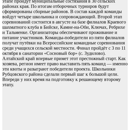
этапе пройдут муниципальные состязания в 30 сельских
районах края. По итогам отборочных турниров будут
сформированы сборные районов. В состав каждой команды
войдут четыре школьника и сопровождающий. Второй этап
соревнований состоится в августе на базе филиалов Краевого
шахматного клуба в Бийске, Камне-на-Оби, Ключах, Ребрихе
и Тальменке. Организаторы обеспечивают проживание и
питание участников. Команды-победители из пяти филиалов
получат путёвки на Всероссийские командные соревнования
среди учащихся сельской местности. Финал пройдёт с 3 по 11
октября в санатории «Сосновый бор» (с. Зудилово).
Алтайский край впервые примет этот престижный старт. Как
хозяева, регион имеет право выставить пять команд — именно
эти квоты и разыграют победители проекта. Школьники
Рубцовского района сделали первый шаг к большой цели.
Впереди у них время на подготовку к решающему второму
этапу.