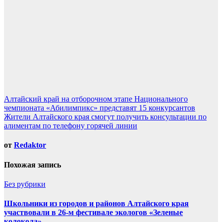
Навигация
Алтайский край на отборочном этапе Национального
чемпионата «Абилимпикс» представят 15 конкурсантов
по
Жители Алтайского края смогут получить консультации по
записям
алиментам по телефону горячей линии
от
Redaktor
Похожая запись
Без рубрики
Школьники из городов и районов Алтайского края
участвовали в 26-м фестивале экологов «Зеленые
колокола»