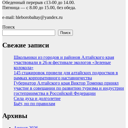
Обеденный перерыв с13-00 до 14.00.
Пятница — с 8.00 до 15.00, без обеда.
e-mail: hleborobaltay@yandex.ru
Поиск
Поиск
Свежие записи
Школьники из городов и районов Алтайского края
участвовали в 26-м фестивале экологов «Зеленые
колокола»
145 стажировок провели для алтайских подростков в
рамках корпоративного наставничества
Губернатор Алтайского края Виктор Томенко принял
участие в совещании по развитию туризма и индустрии
гостеприимства в Российской Федерации
Сила духа и долголетие
Бьёт, но по правилам
Архивы
Август 2026