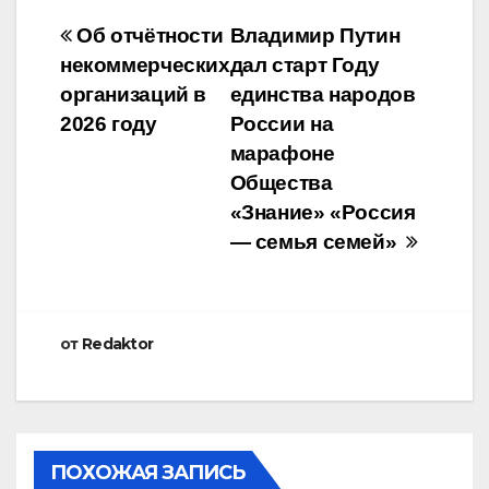
Навигация
Об отчётности
Владимир Путин
некоммерческих
дал старт Году
по
организаций в
единства народов
записям
2026 году
России на
марафоне
Общества
«Знание» «Россия
— семья семей»
от
Redaktor
ПОХОЖАЯ ЗАПИСЬ