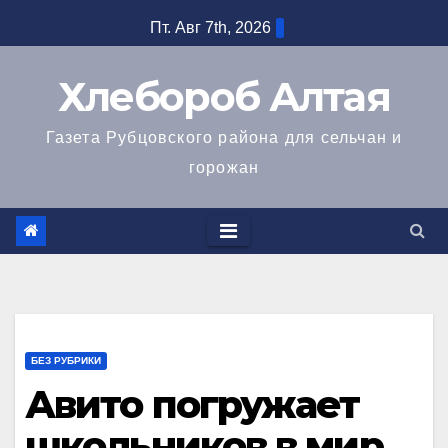
Перейти
Пт. Авг 7th, 2026
к
содержимому
Хлебороб Алтая
Газета Рубцовского района для сельчан и
горожан
БЕЗ РУБРИКИ
Авито погружает
школьников в мир