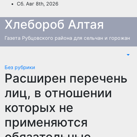
Перейти
Сб. Авг 8th, 2026
к
содержимому
Хлебороб Алтая
Газета Рубцовского района для сельчан и горожан
Без рубрики
Расширен перечень
лиц, в отношении
которых не
применяются
обязательные