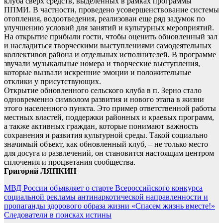
клуба сверх средств, выделенных в рамках программы
ППМИ. В частности, проведено усовершенствование системы
отопления, водоотведения, реализован еще ряд задумок по
улучшению условий для занятий и культурных мероприятий.
На открытие прибыли гости, чтобы оценить обновленный зал
и насладиться творческими выступлениями самодеятельных
коллективов района и отдельных исполнителей. В программе
звучали музыкальные номера и творческие выступления,
которые вызвали искренние эмоции и положительные
отклики у присутствующих.
Открытие обновленного сельского клуба в п. Зерно стало
одновременно символом развития и нового этапа в жизни
этого населенного пункта. Это пример ответственной работы
местных властей, поддержки районных и краевых программ,
а также активных граждан, которые понимают важность
сохранения и развития культурной среды. Такой социально
значимый объект, как обновленный клуб, – не только место
для досуга и развлечений, он становится настоящим центром
сплочения и процветания сообщества.
Григорий ЛЯПКИН
Навигация
МВД России объявляет о старте Всероссийского конкурса
социальной рекламы антинаркотической направленности и
по
пропаганды здорового образа жизни «Спасем жизнь вместе!»
записям
Следователи в поисках истины