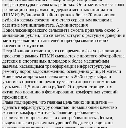
инфраструктуры в сельских районах. Он отметил, что за годы
реализации программы поддержки местных инициатив
(ППМИ) Рубцовский район привлек более 70 миллионов
рублей краевых средств, что стало серьезным вкладом в
развитие муниципалитета. Администрация
Новоалександровского сельсовета смогла привлечь около 5
миллионов рублей, что свидетельствует о растущем доверии и
заинтересованности жителей в преобразовании своих
населенных пунктов.
Петр Иванович отметил, что со временем фокус реализации
проектов в рамках ППМИ смещается с простого обустройства
детских и спортивных площадок к более масштабным
задачам, касающимся трансформации инфраструктуры —
ремонту дорог, водоснабжению, освещению улиц. И жители
Новоалександровского сельсовета в 2026 году выбрали
участие в проекте по ремонту участка дороги стоимостью
чуть менее 1,5 миллиона рублей. Это демонстрирует их
активную позицию в формировании комфортных условий
проживания.
Глава подчеркнул, что главная цель таких инициатив —
сделать инфраструктуру областью, повышающей качество
жизни и комфорт жителей. Главное требование к
реализуемым проектам — их востребованность. Деньги,
выделенные из различных уровней бюджета, не должны
расходоваться впустую — все проекты должны иметь