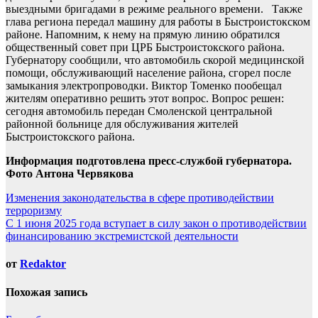
выездными бригадами в режиме реального времени. Также
глава региона передал машину для работы в Быстроистокском
районе. Напомним, к нему на прямую линию обратился
общественный совет при ЦРБ Быстроистокского района.
Губернатору сообщили, что автомобиль скорой медицинской
помощи, обслуживающий население района, сгорел после
замыкания электропроводки. Виктор Томенко пообещал
жителям оперативно решить этот вопрос. Вопрос решен:
сегодня автомобиль передан Смоленской центральной
районной больнице для обслуживания жителей
Быстроистокского района.
Информация подготовлена пресс-службой губернатора.
Фото Антона Червякова
Навигация
Изменения законодательства в сфере противодействии
терроризму
по
С 1 июня 2025 года вступает в силу закон о противодействии
записям
финансированию экстремистской деятельности
от
Redaktor
Похожая запись