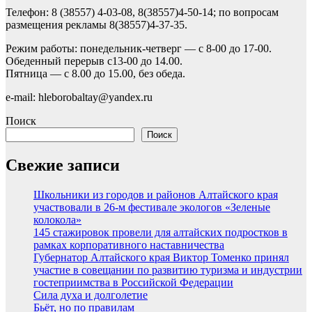
Телефон: 8 (38557) 4-03-08, 8(38557)4-50-14; по вопросам
размещения рекламы 8(38557)4-37-35.
Режим работы: понедельник-четверг — с 8-00 до 17-00.
Обеденный перерыв с13-00 до 14.00.
Пятница — с 8.00 до 15.00, без обеда.
e-mail: hleborobaltay@yandex.ru
Поиск
Поиск
Свежие записи
Школьники из городов и районов Алтайского края
участвовали в 26-м фестивале экологов «Зеленые
колокола»
145 стажировок провели для алтайских подростков в
рамках корпоративного наставничества
Губернатор Алтайского края Виктор Томенко принял
участие в совещании по развитию туризма и индустрии
гостеприимства в Российской Федерации
Сила духа и долголетие
Бьёт, но по правилам