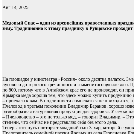
Авг 14, 2025
Медовый Спас – один из древнейших православных празднико
зиму. Традиционно к этому празднику в Рубцовске проходит
На площадке у кинотеатра «Россия» около десятка палаток. З
лугового до терпкого гречишного и знаменитого дягилевого. Ц
по 800, потому что в Алтайском крае его не производят, он при
Ярмарка меда хороша тем, что здесь можно купить продукцию п
– приехала к вам. В подлинности сомневаться не приходится, а 
Пчеловод в третьем поколении Владимир Баранов, хорошо извес
разнообразная натуральная продукция для здоровья. У семьи п
– Пчеловодство – это не только мед, – говорит Владимир. – Это
степени, что сейчас не представляю себя без этого дела.
Теперь этот путь повторяет младший сын Захар, который с удо
Представитель семейной пасеки Яровых из села Георгиевка Локт