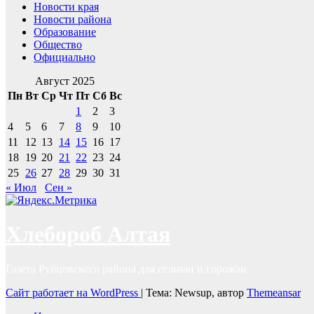
Новости края
Новости района
Образование
Общество
Официально
Август 2025
Пн
Вт
Ср
Чт
Пт
Сб
Вс
1
2
3
4
5
6
7
8
9
10
11
12
13
14
15
16
17
18
19
20
21
22
23
24
25
26
27
28
29
30
31
« Июл
Сен »
Хлебороб Алтая
Газета Рубцовского района для сельчан и горожан
Сайт работает на WordPress
|
Тема: Newsup, автор
Themeansar