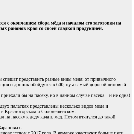
я с окончанием сбора мёда и началом его заготовки на
ных районов края со своей сладкой продукцией.
ы спешат представить разные виды меда: от привычного
кация и донник обойдутся в 600, ну а самый дорогой липовый –
риехали бы на пасеку, но в данном случае пасека – и не одна!
двух палатках представлены несколько видов меда и
ие в Красногорском и Солонешенском.
л на пасеку к деду качать мед. Потом втянулся до такой
Барановых.
человодством с 2017 года. В ярмарке участвуют больше пяти