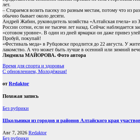
лет.
– Стараемся возить пасеку по разным местам, потому что из раз
обычно бывает около десяти.
Андрей Жабин, руководитель хозяйства «Алтайская пчела» из З
России сотни, если не тысячи лет назад. Сейчас наблюдается з
«сотовом уровне». В один из дней ярмарки он даже привез улей-
Пробуй, покупай!
«Фестиваль меда» в Рубцовске продлится до 22 августа. У жите
лакомство. А что может быть лучше в осенний или зимний вече
Людмила МАЙОРОВА. Фото автора
Навигация
Время для спорта и здоровья
С обновлением, Молодёжная!
по
записям
от
Redaktor
Похожая запись
Без рубрики
Школьники из городов и районов Алтайского края участвов
Авг 7, 2026
Redaktor
Без рубрики