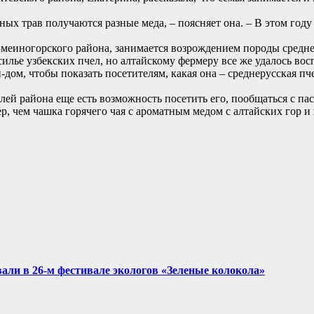
ных трав получаются разные меда, – поясняет она. – В этом году
меиногорского района, занимается возрождением породы среднер
асилье узбекских пчел, но алтайскому фермеру все же удалось в
дом, чтобы показать посетителям, какая она – среднерусская пчел
лей района еще есть возможность посетить его, пообщаться с па
р, чем чашка горячего чая с ароматным медом с алтайских гор и
али в 26-м фестивале экологов «Зеленые колокола»