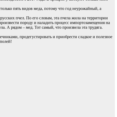
 только пять видов меда, потому что год неурожайный, а
усских пчел. По его словам, эта пчела жила на территории
оспроизвести породу и наладить процесс импортозамещения на
а. А рядом – мед. Тот самый, что произвела эта трудяга.
сечниками, продегустировать и приобрести сладкое и полезное
 полей!