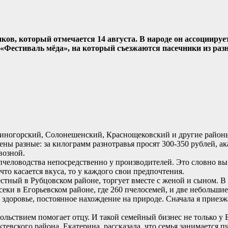
в, который отмечается 14 августа. В народе он ассоциируетс
 «Фестиваль мёда», на который съезжаются пасечники из раз
меиногорский, Солонешенский, Краснощековский и другие район
ены разные: за килограмм разнотравья просят 300-350 рублей, а
возной.
человодства непосредственно у производителей. Это словно вы п
что касается вкуса, то у каждого свои предпочтения.
тный в Рубцовском районе, торгует вместе с женой и сыном. В 
асеки в Егорьевском районе, где 260 пчелосемей, и две небольш
 здоровье, постоянное нахождение на природе. Сначала я приезжа
вольствием помогает отцу. И такой семейный бизнес не только у 
евского района, Екатерина, рассказала, что семья занимается п