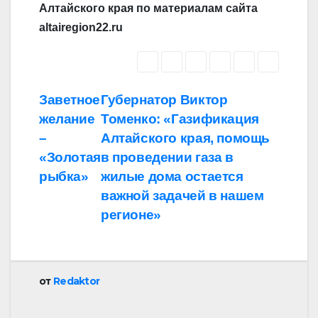
Алтайского края по материалам сайта
altairegion22.ru
Навигация
Заветное
Губернатор Виктор
желание
Томенко: «Газификация
по
–
Алтайского края, помощь
записям
«Золотая
в проведении газа в
рыбка»
жилые дома остается
важной задачей в нашем
регионе»
от
Redaktor