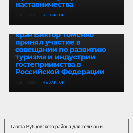
наставничества
АВГ 7, 2026
REDAKTOR
БЕЗ РУБРИКИ
Губернатор Алтайского
края Виктор Томенко
принял участие в
совещании по развитию
туризма и индустрии
гостеприимства в
Российской Федерации
АВГ 7, 2026
REDAKTOR
Газета Рубцовского района для сельчан и