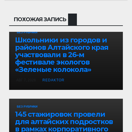
ПОХОЖАЯ ЗАПИСЬ
БЕЗ РУБРИКИ
Школьники из городов и
районов Алтайского края
участвовали в 26-м
фестивале экологов
«Зеленые колокола»
АВГ 7, 2026
REDAKTOR
БЕЗ РУБРИКИ
145 стажировок провели
для алтайских подростков
в рамках корпоративного