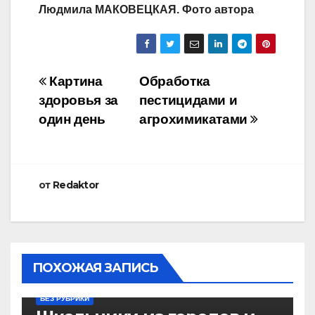
Людмила МАКОВЕЦКАЯ. Фото автора
Навигация
Картина
Обработка
здоровья за
пестицидами и
по
один день
агрохимикатами
записям
от
Redaktor
ПОХОЖАЯ ЗАПИСЬ
БЕЗ РУБРИКИ